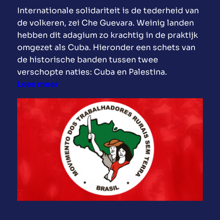
Internationale solidariteit is de tederheid van
de volkeren, zei Che Guevara. Weinig landen
hebben dit adagium zo krachtig in de praktijk
omgezet als Cuba. Hieronder een schets van
de historische banden tussen twee
verschopte naties: Cuba en Palestina.
:
Lees meer
D
e
h
i
s
t
o
r
i
s
c