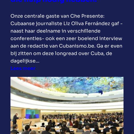
s
t
Onze centrale gaste van Che Presente:
e
Cubaanse journaliste Liz Oliva Fernández gaf -
m
naast haar deelname in verschillende
m
conferenties- ook een zeer boeiend interview
e
aan de redactie van Cubanismo.be. Ga er even
n
bij zitten om deze longread over Cuba, de
u
dagelijkse…
i
:
Lees meer
t
I
C
n
u
C
b
u
a
b
a
i
s