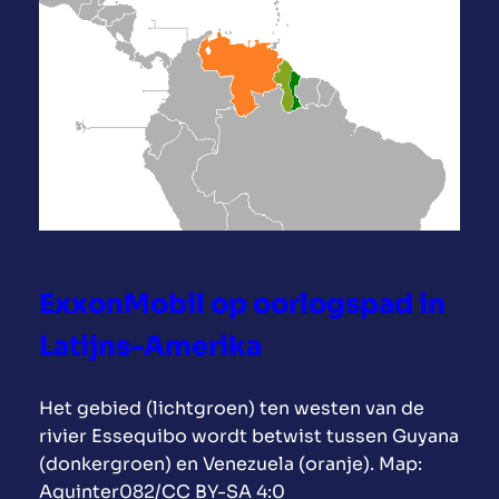
j
r
i
n
C
n
s
u
g
e
b
(
v
a
M
o
a
S
l
n
T
k
s
)
e
R
ExxonMobil op oorlogspad in
e
v
Latijns-Amerika
o
l
Het gebied (lichtgroen) ten westen van de
u
rivier Essequibo wordt betwist tussen Guyana
t
(donkergroen) en Venezuela (oranje). Map:
i
Aquinter082/CC BY-SA 4:0
e