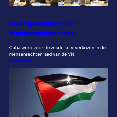
h
e
t
n
Cuba gekozen in VN-
o
Mensenrechtenraad
r
m
a
Cuba werd voor de zesde keer verkozen in de
a
mensenrechtenraad van de VN.
l
:
Lees meer
d
C
a
u
t
b
i
a
e
g
d
e
e
k
r
o