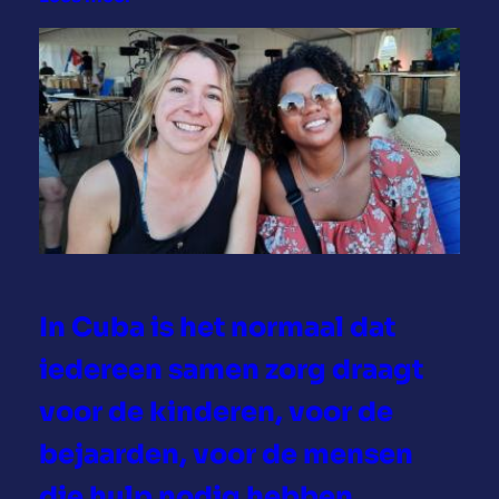
b
I
e
s
r
a
ë
l
e
n
P
a
l
In Cuba is het normaal dat
e
s
iedereen samen zorg draagt
t
voor de kinderen, voor de
i
n
bejaarden, voor de mensen
a
die hulp nodig hebben.
: