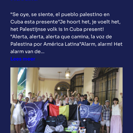
g
s
“Se oye, se siente, el pueblo palestino en
p
Cuba esta presente”Je hoort het, je voelt het,
a
het Palestijnse volk is in Cuba present!
d
“Alerta, alerta, alerta que camina, la voz de
i
Palestina por América Latina”Alarm, alarm! Het
n
alarm van de…
L
:
Lees meer
a
M
t
a
i
r
j
s
n
v
s
o
-
o
A
r
m
P
e
a