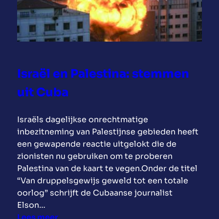
M
a
a
m
l
p
e
a
c
g
o
n
Israël en Palestina: stemmen
n
e
v
uit Cuba
:
a
C
n
u
Israëls dagelijkse onrechtmatige
H
b
inbezitneming van Palestijnse gebieden heeft
a
a
een gewapende reactie uitgelokt die de
v
n
zionisten nu gebruiken om te proberen
a
i
Palestina van de kaart te vegen.Onder de titel
n
s
“Van druppelsgewijs geweld tot een totale
a
m
oorlog” schrijft de Cubaanse journalist
o
Elson…
.
:
Lees meer