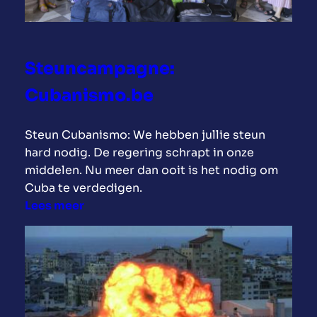
r
l
i
e
k
s
Steuncampagne:
a
t
i
Cubanismo.be
n
a
Steun Cubanismo: We hebben jullie steun
o
hard nodig. De regering schrapt in onze
v
middelen. Nu meer dan ooit is het nodig om
e
Cuba te verdedigen.
r
:
Lees meer
s
S
p
t
o
e
e
u
l
n
t
c