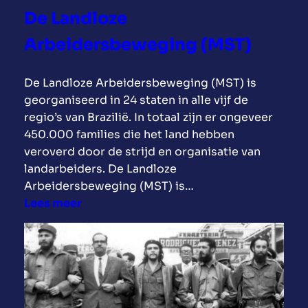
De Landloze
h
e
Arbeidersbeweging (MST)
v
r
De Landloze Arbeidersbeweging (MST) is
i
georganiseerd in 24 staten in alle vijf de
e
regio’s van Brazilië. In totaal zijn er ongeveer
n
450.000 families die het land hebben
d
veroverd door de strijd en organisatie van
s
landarbeiders. De Landloze
c
Arbeidersbeweging (MST) is…
h
:
Lees meer
a
D
p
e
t
L
u
a
s
n
s
d
e