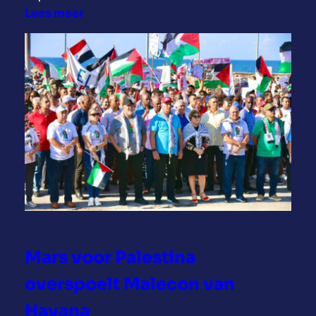
:
Lees meer
E
x
x
o
n
M
o
b
i
l
o
p
o
Mars voor Palestina
o
r
overspoelt Malecon van
l
Havana
o