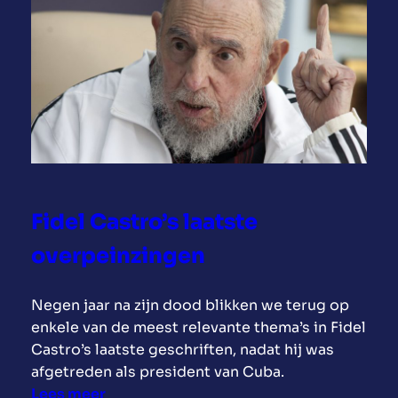
.
e
u
b
n
d
e
C
d
u
e
b
B
a
e
l
g
i
s
Fidel Castro’s laatste
c
overpeinzingen
h
e
a
Negen jaar na zijn dood blikken we terug op
m
enkele van de meest relevante thema’s in Fidel
b
Castro’s laatste geschriften, nadat hij was
a
afgetreden als president van Cuba.
s
:
Lees meer