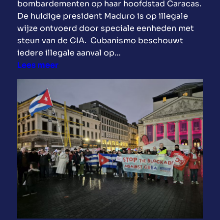
bombardementen op haar hoofdstad Caracas.
p
De huidige president Maduro is op illegale
V
wijze ontvoerd door speciale eenheden met
e
steun van de CIA. Cubanismo beschouwt
n
iedere illegale aanval op…
e
:
Lees meer
z
G
u
e
e
e
l
n
a
o
d
o
o
r
o
l
r
o
d
g
e
o
V
m
S