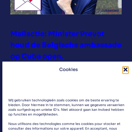
t
e
o
v
Mailactie: Minister Prevot
e
r
houd de Belgische ambassade
p
op Cuba open.
e
i
Cookies
De coordinatie voor de opheffing van de
n
blokkade organiseert een mailactie gericht
z
aan onze minister van Buitenlandse zaken
i
Prevot. Wij eisen dat de Belgische ambassade
n
Wij gebruiken technologieën zoals cookies om de beste ervaring te
op Cuba openblijft. Vorige vrijdag 14 11 25
g
bieden. Door hiermee in te stemmen, kunnen we gegevens verwerken
kondigde minister Prévot de sluiting van de…
e
zoals surfgedrag en unieke ID's. Niet akkoord gaan kan invloed hebben
op functies en mogelijkheden.
:
Lees meer
n
M
Nous utilisons des technologies comme les cookies pour stocker et
consulter des informations sur votre appareil. En acceptant, nous
a