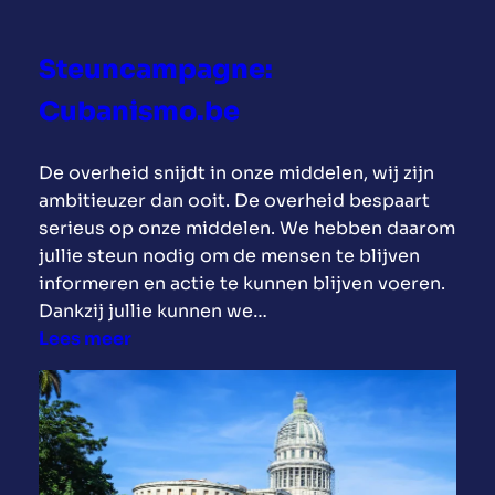
o
v
l
o
Steuncampagne:
i
o
e
r
Cubanismo.be
:
C
C
u
De overheid snijdt in onze middelen, wij zijn
u
b
ambitieuzer dan ooit. De overheid bespaart
b
a
serieus op onze middelen. We hebben daarom
a
?
jullie steun nodig om de mensen te blijven
n
informeren en actie te kunnen blijven voeren.
i
Dankzij jullie kunnen we…
s
:
Lees meer
m
S
o
t
i
e
s
u
s
n
o