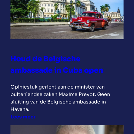
c
l
a
i
m
d
p
a
a
i
g
r
n
m
e
e
Houd de Belgische
:
t
ambassade in Cuba open
C
V
u
e
b
n
Opiniestuk gericht aan de minister van
a
e
buitenlandse zaken Maxime Prevot. Geen
n
z
sluiting van de Belgische ambassade in
i
u
Havana.
s
e
:
Lees meer
m
l
H
o
a
o