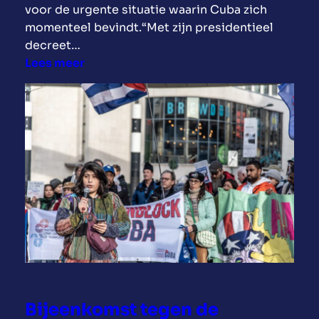
voor de urgente situatie waarin Cuba zich
m
momenteel bevindt.“Met zijn presidentieel
b
decreet…
a
:
Lees meer
s
L
s
a
a
s
d
e
e
r
i
a
n
c
H
t
a
i
v
e
a
“
n
H
a
a
o
Bijeenkomst tegen de
n
p