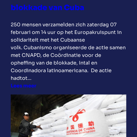
d
blokkade van Cuba
e
s
n
o
h
250 mensen verzamelden zich zaterdag 07
f
o
februari om 14 uur op het Europakruispunt in
f
u
solidariteit met het Cubaanse
C
d
volk. Cubanismo organiseerde de actie samen
u
e
met CNAPD, de Coördinatie voor de
b
n
opheffing van de blokkade, Intal en
a
:
Coordinadora latinoamericana. De actie
”
d
hadtot…
o
e
:
Lees meer
p
k
B
d
e
i
e
u
j
E
z
e
u
e
e
r
v
n
o