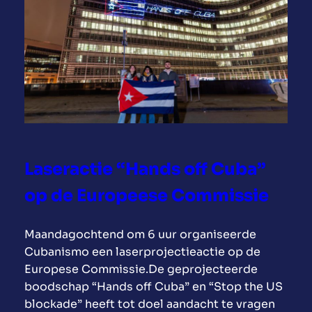
b
r
i
e
f
–
D
e
B
Laseractie “Hands off Cuba”
e
l
op de Europeese Commissie
g
i
Maandagochtend om 6 uur organiseerde
s
Cubanismo een laserprojectieactie op de
c
Europese Commissie.De geprojecteerde
h
boodschap “Hands off Cuba” en “Stop the US
e
blockade” heeft tot doel aandacht te vragen
a