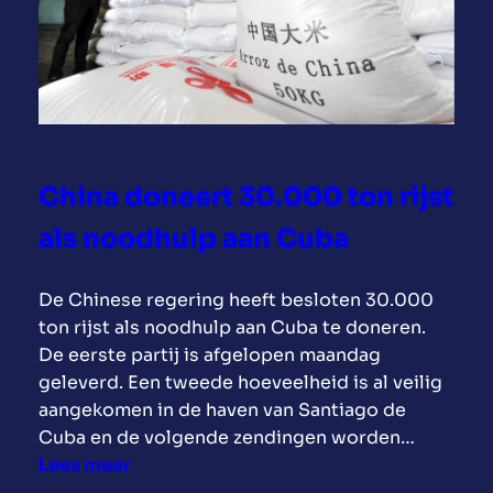
o
k
p
o
o
e
r
m
e
d
s
s
i
t
e
p
t
C
l
e
o
China doneert 30.000 ton rijst
o
g
m
m
e
als noodhulp aan Cuba
m
a
n
i
t
d
s
De Chinese regering heeft besloten 30.000
i
e
s
ton rijst als noodhulp aan Cuba te doneren.
e
b
i
De eerste partij is afgelopen maandag
i
l
e
geleverd. Een tweede hoeveelheid is al veilig
n
o
aangekomen in de haven van Santiago de
t
k
Cuba en de volgende zendingen worden…
i
k
:
Lees meer
j
a
C