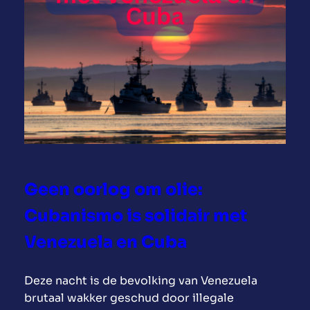
p
v
a
o
a
l
n
g
C
e
u
n
b
v
a
a
n
d
e
Geen oorlog om olie:
a
a
Cubanismo is solidair met
n
Venezuela en Cuba
v
a
Deze nacht is de bevolking van Venezuela
l
brutaal wakker geschud door illegale
o