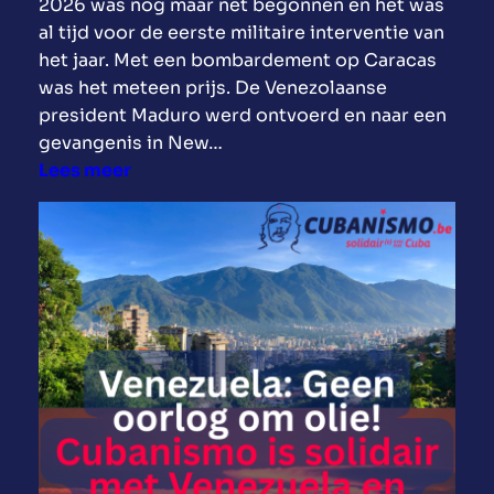
t
2026 was nog maar net begonnen en het was
a
o
al tijd voor de eerste militaire interventie van
l
n
het jaar. Met een bombardement op Caracas
a
r
was het meteen prijs. De Venezolaanse
t
i
president Maduro werd ontvoerd en naar een
i
j
gevangenis in New…
e
s
:
Lees meer
.
t
W
a
a
l
t
s
z
n
i
o
j
o
n
d
d
h
e
u
g
l
e