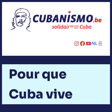
Aller
au
contenu
Instagram
Facebook
YouTube
NL
Pour que
Cuba vive