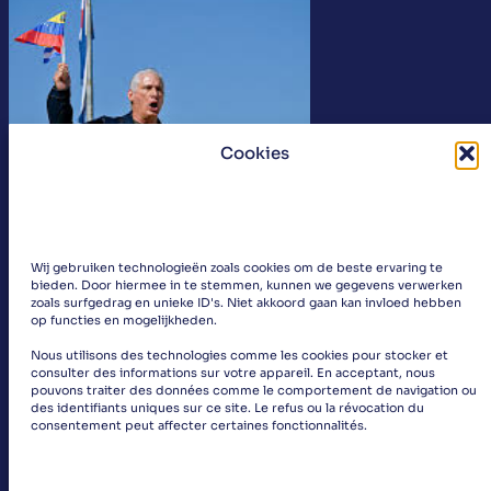
van
Cuba
Cookies
Wij gebruiken technologieën zoals cookies om de beste ervaring te
Wat zijn de gevolgen van de aanval
bieden. Door hiermee in te stemmen, kunnen we gegevens verwerken
zoals surfgedrag en unieke ID's. Niet akkoord gaan kan invloed hebben
op functies en mogelijkheden.
Nous utilisons des technologies comme les cookies pour stocker et
2026 was nog maar net begonnen en het was al tijd voo
consulter des informations sur votre appareil. En acceptant, nous
:
Lees meer
pouvons traiter des données comme le comportement de navigation ou
des identifiants uniques sur ce site. Le refus ou la révocation du
Wat
consentement peut affecter certaines fonctionnalités.
zijn
de