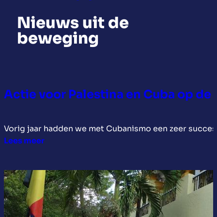
Nieuws uit de
beweging
Actie voor Palestina en Cuba op de
Vorig jaar hadden we met Cubanismo een zeer succes
:
Lees meer
Actie
voor
Palestina
en
Cuba
op