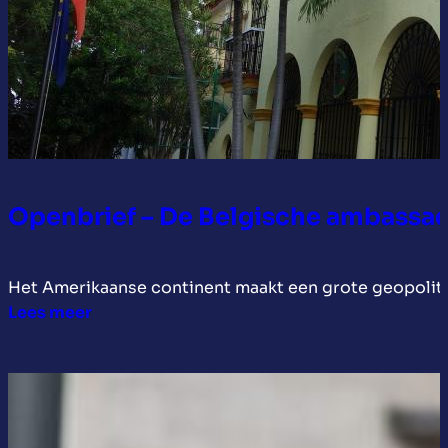
de
Gentse
Feesten
Openbrief – De Belgische ambassade
Het Amerikaanse continent maakt een grote geopolit
:
Lees meer
Openbrief
–
De
Belgische
ambassade