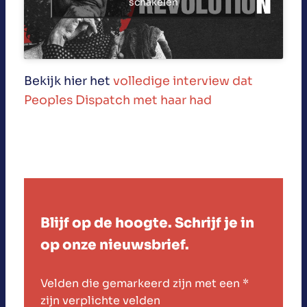
schakelen
Bekijk hier het
volledige interview dat
Peoples Dispatch met haar had
Blijf op de hoogte. Schrijf je in
op onze nieuwsbrief.
Velden die gemarkeerd zijn met een
*
zijn verplichte velden