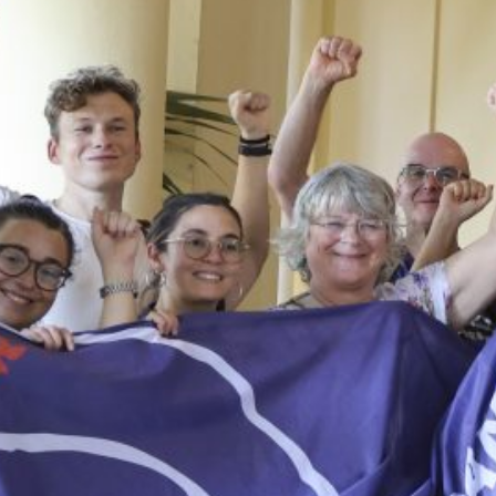
ncampagne: Cubanismo.be
2023
 
Beweging
, 
Campagnes
Activiteiten
, 
Interna