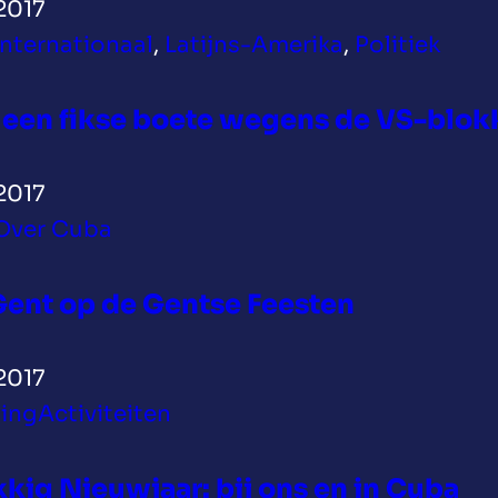
2017
Internationaal
, 
Latijns-Amerika
, 
Politiek
 een fikse boete wegens de VS-blo
2017
Over Cuba
ent op de Gentse Feesten
2017
ing
Activiteiten
kig Nieuwjaar: bij ons en in Cuba