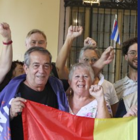
tionaal
, 
Over Cuba
, 
Sociaal