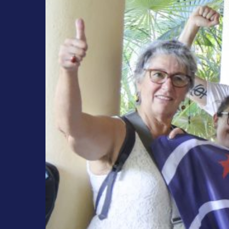
Steu
17/10/
Actua
,