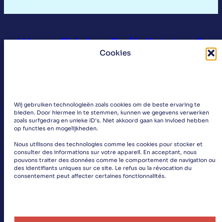
Waren Fidel en Raúl dictators?
Cookies
Het Westen schrijft graag alle beslissingen op
Cuba toe aan beslissingen van Fidel en/of Raúl
Castro. Uiteraard zijn beide heren erg
Wij gebruiken technologieën zoals cookies om de beste ervaring te
belangrijk geweest als historische leiders van
bieden. Door hiermee in te stemmen, kunnen we gegevens verwerken
de revolutie, wat hen ook uitermate populair
zoals surfgedrag en unieke ID's. Niet akkoord gaan kan invloed hebben
op functies en mogelijkheden.
maakt, zowel binnen als buiten Cuba.…
:
Lees meer
Nous utilisons des technologies comme les cookies pour stocker et
consulter des informations sur votre appareil. En acceptant, nous
W
pouvons traiter des données comme le comportement de navigation ou
a
des identifiants uniques sur ce site. Le refus ou la révocation du
consentement peut affecter certaines fonctionnalités.
r
e
n
F