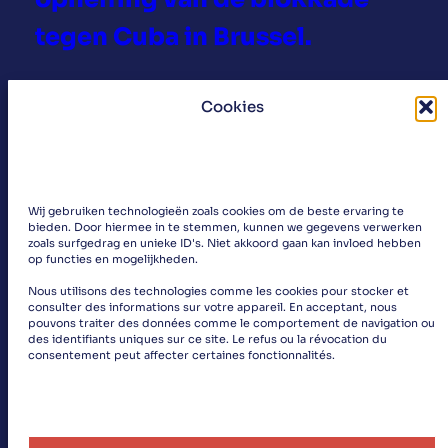
tegen Cuba in Brussel.
Op dinsdagavond 29 oktober kwamen 150
Cookies
actievoerders bijeen aan het muntplein in
Brussel om de Blokkade tegen Cuba van de VS
te veroordelen en zich te verzetten.
Verschillende solidariteitsorganisaties namen
Wij gebruiken technologieën zoals cookies om de beste ervaring te
deel net zoals vakbonden en
bieden. Door hiermee in te stemmen, kunnen we gegevens verwerken
middenveldorganisaties ook waren de
zoals surfgedrag en unieke ID's. Niet akkoord gaan kan invloed hebben
op functies en mogelijkheden.
progressieve…
:
Lees meer
Nous utilisons des technologies comme les cookies pour stocker et
consulter des informations sur votre appareil. En acceptant, nous
S
pouvons traiter des données comme le comportement de navigation ou
u
des identifiants uniques sur ce site. Le refus ou la révocation du
consentement peut affecter certaines fonctionnalités.
c
c
e
s