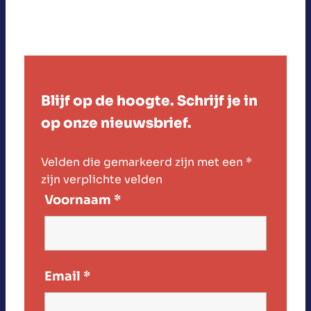
Blijf op de hoogte. Schrijf je in
op onze nieuwsbrief.
Velden die gemarkeerd zijn met een
*
zijn verplichte velden
Voornaam
*
Email
*