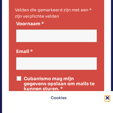
Velden die gemarkeerd zijn met een
*
zijn verplichte velden
Voornaam
*
Email
*
Cubanismo mag mijn
gegevens opslaan om mails te
kunnen sturen.
*
Cookies