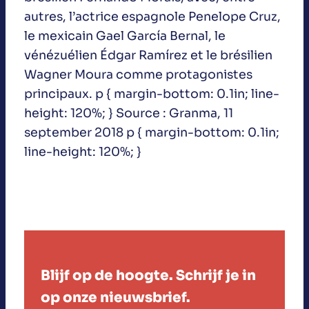
autres, l’actrice espagnole Penelope Cruz,
le mexicain Gael García Bernal, le
vénézuélien Édgar Ramírez et le brésilien
Wagner Moura comme protagonistes
principaux. p { margin-bottom: 0.1in; line-
height: 120%; } Source : Granma, 11
september 2018 p { margin-bottom: 0.1in;
line-height: 120%; }
Blijf op de hoogte. Schrijf je in
op onze nieuwsbrief.