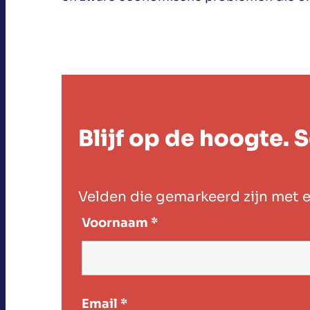
Blijf op de hoogte. S
Velden die gemarkeerd zijn met 
Voornaam
*
Email
*