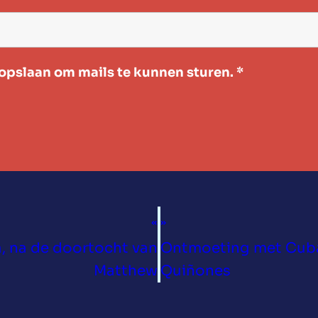
pslaan om mails te kunnen sturen.
*
«
»
, na de doortocht van
Ontmoeting met Cuba
Matthew
Quiñones