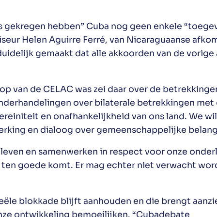
ons gekregen hebben” Cuba nog geen enkele “toegev
adviseur Helen Aguirre Ferré, van Nicaraguaanse afk
uidelijk gemaakt dat alle akkoorden van de vorige
top van de CELAC was zei daar over de betrekkingen
erhandelingen over bilaterale betrekkingen met d
reiniteit en onafhankelijkheid van ons land. We wi
rking en dialoog over gemeenschappelijke belang
ven en samenwerken in respect voor onze onderlin
n ten goede komt. Er mag echter niet verwacht wo
le blokkade blijft aanhouden en die brengt aanzi
ze ontwikkeling bemoeilijken. “Cubadebate