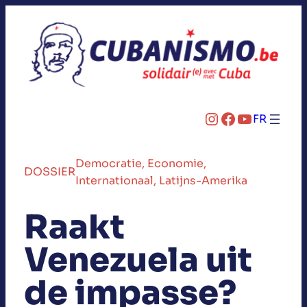
Instagram
Facebook
YouTube
FR
Democratie
, 
Economie
, 
DOSSIER
Internationaal
, 
Latijns-Amerika
Raakt
Venezuela uit
de impasse?