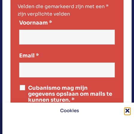
Velden die gemarkeerd zijn met een
*
zijn verplichte velden
Voornaam
*
Email
*
Cubanismo mag mijn
gegevens opslaan om mails te
kunnen sturen.
*
Cookies