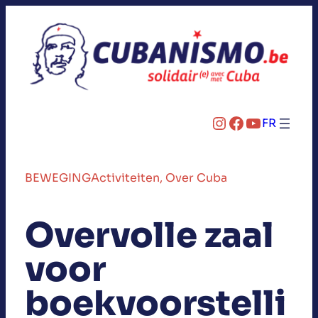
Instagram
Facebook
YouTube
FR
BEWEGING
Activiteiten
, 
Over Cuba
Overvolle zaal
voor
boekvoorstelli