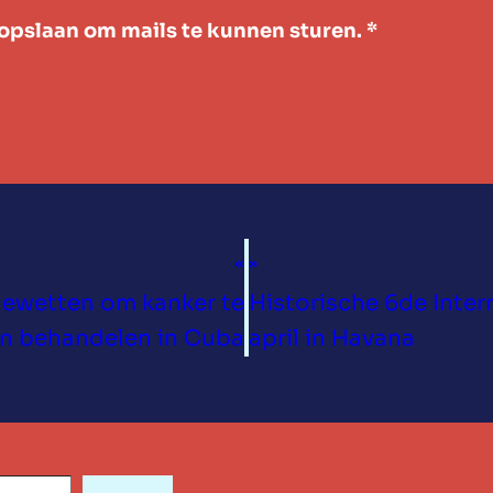
pslaan om mails te kunnen sturen.
*
«
»
dewetten om kanker te
Historische 6de Inter
en behandelen in Cuba
april in Havana