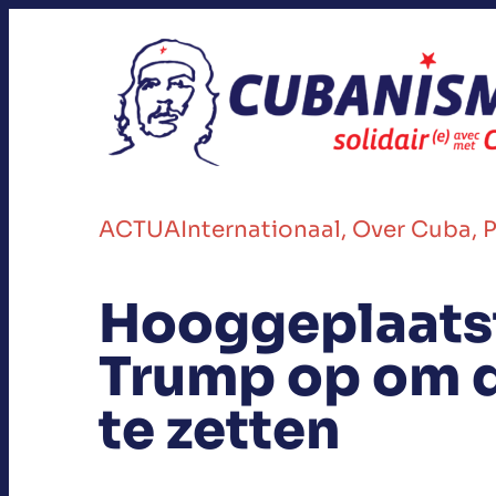
ACTUA
Internationaal
, 
Over Cuba
, 
P
Hooggeplaatst
Trump op om d
te zetten