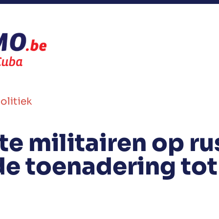
olitiek
e militairen op ru
e toenadering tot