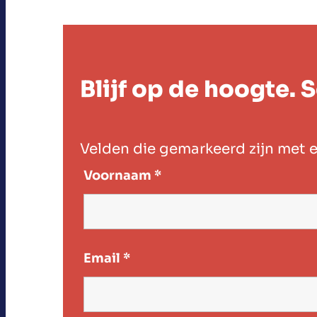
Blijf op de hoogte. S
Velden die gemarkeerd zijn met 
Voornaam
*
Email
*