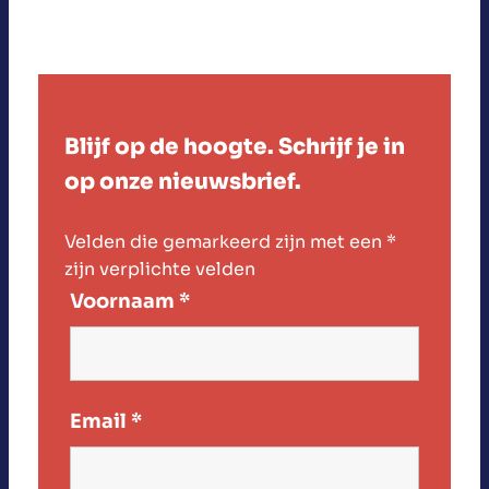
Blijf op de hoogte. Schrijf je in
op onze nieuwsbrief.
Velden die gemarkeerd zijn met een
*
zijn verplichte velden
Voornaam
*
Email
*