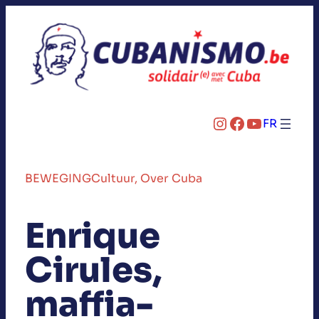
Instagram
Facebook
YouTube
FR
BEWEGING
Cultuur
, 
Over Cuba
Enrique
Cirules,
maffia-