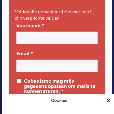
Velden die gemarkeerd zijn met een
*
zijn verplichte velden
Voornaam
*
Email
*
Cubanismo mag mijn
gegevens opslaan om mails te
kunnen sturen.
*
Cookies