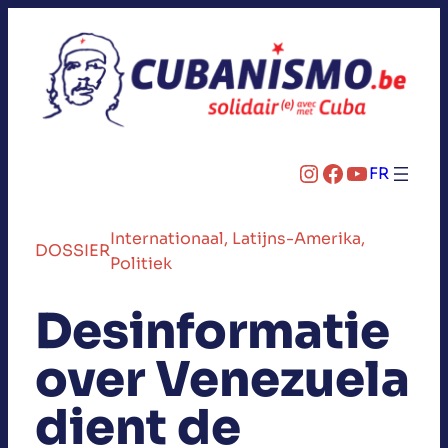
Instagram
Facebook
YouTube
FR
Internationaal
, 
Latijns-Amerika
, 
DOSSIER
Politiek
Desinformatie
over Venezuela
dient de