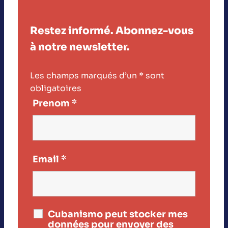
Restez informé. Abonnez-vous
à notre newsletter.
Les champs marqués d’un
*
sont
obligatoires
Prenom
*
Email
*
Cubanismo peut stocker mes
données pour envoyer des