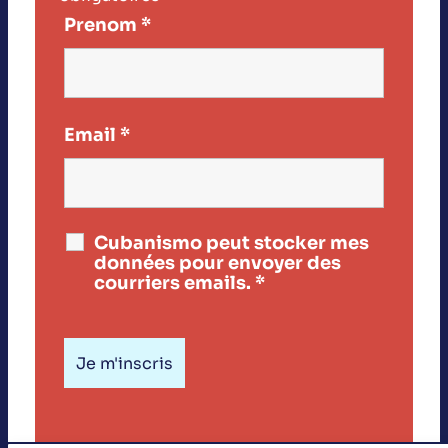
Prenom
*
Email
*
Cubanismo peut stocker mes
données pour envoyer des
courriers emails.
*