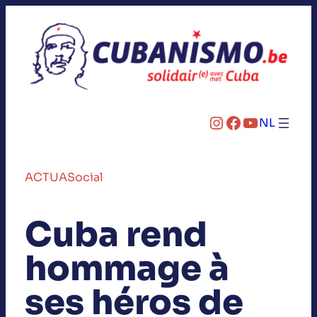
Instagram
Facebook
YouTube
NL
ACTUA
Social
Cuba rend
hommage à
ses héros de