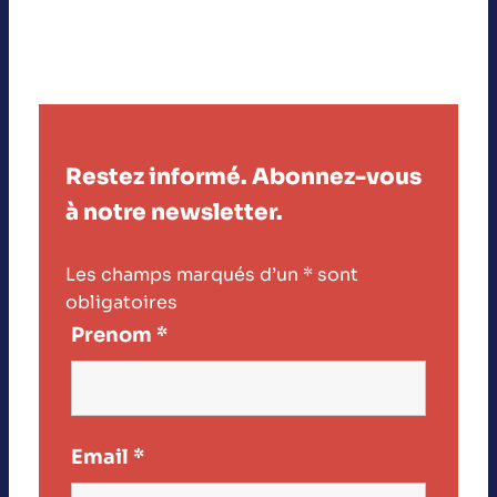
Restez informé. Abonnez-vous
à notre newsletter.
Les champs marqués d’un
*
sont
obligatoires
Prenom
*
Email
*