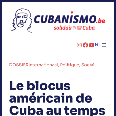
Instagram
Facebook
YouTube
NL
DOSSIER
Internationaal
, 
Politique
, 
Social
Le blocus
américain de
Cuba au temps