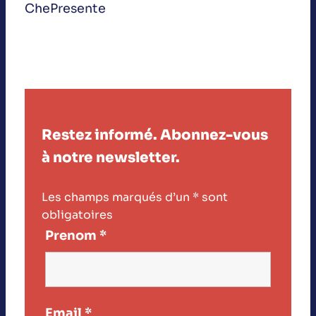
ChePresente
Restez informé. Abonnez-vous
à notre newsletter.
Les champs marqués d’un
*
sont
obligatoires
Prenom
*
Email
*