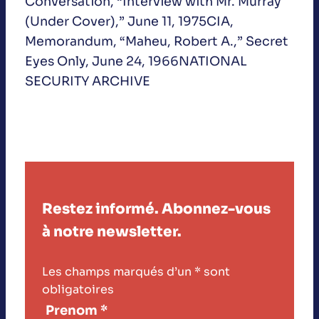
Conversation, “Interview with Mr. Murray
(Under Cover),” June 11, 1975CIA,
Memorandum, “Maheu, Robert A.,” Secret
Eyes Only, June 24, 1966NATIONAL
SECURITY ARCHIVE
Restez informé. Abonnez-vous
à notre newsletter.
Les champs marqués d’un
*
sont
obligatoires
Prenom
*