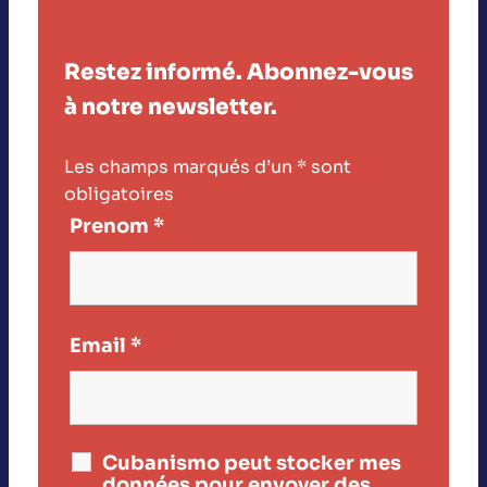
Restez informé. Abonnez-vous
à notre newsletter.
Les champs marqués d’un
*
sont
obligatoires
Prenom
*
Email
*
Cubanismo peut stocker mes
données pour envoyer des