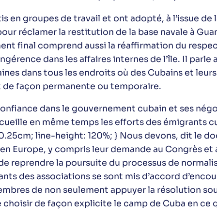
s en groupes de travail et ont adopté, à l’issue de 
pour réclamer la restitution de la base navale à G
nt final comprend aussi la réaffirmation du respect
gérence dans les affaires internes de l’île. Il parle
ubaines dans tous les endroits où des Cubains et leur
ent de façon permanente ou temporaire.
onfiance dans le gouvernement cubain et ses négoci
accueille en même temps les efforts des émigrants 
0.25cm; line-height: 120%; } Nous devons, dit le do
t en Europe, y compris leur demande au Congrès et
 de reprendre la poursuite du processus de normalis
ants des associations se sont mis d’accord d’encour
embres de non seulement appuyer la résolution sou
 choisir de façon explicite le camp de Cuba en ce q