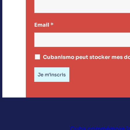
Email
*
Cubanismo peut stocker mes do
Cuba commémore la 