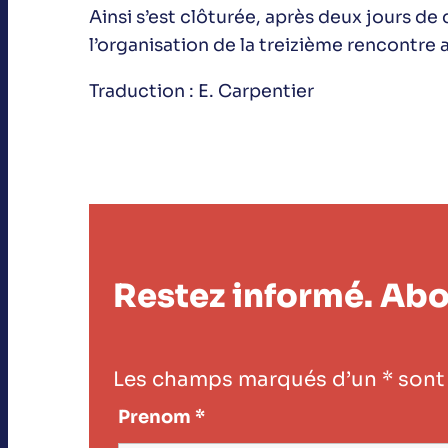
Ainsi s’est clôturée, après deux jours de
l’organisation de la treizième rencontre a
Traduction : E. Carpentier
Restez informé. Abo
Les champs marqués d’un
*
sont 
Prenom
*