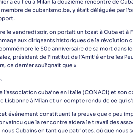
er a eu lieu à Milan la douzième rencontre de Cuba
membre de cubanismo.be, y était déléguée par l’or
pport.
e le vendredi soir, on portait un toast à Cuba et à 
mmage aux dirigeants historiques de la révolution cu
 commémore le 50e anniversaire de sa mort dans les
z, président de l’Institut de l’Amitié entre les Pe
s, ce dernier soulignait que «
.
e l’association cubaine en Italie (CONACI) et son
e Lisbonne à Milan et un compte rendu de ce qui s’
 à cet événement constituent la preuve que « peu imp
onvaincu que la rencontre aidera le travail des asso
e nous Cubains en tant que patriotes, où que nous s