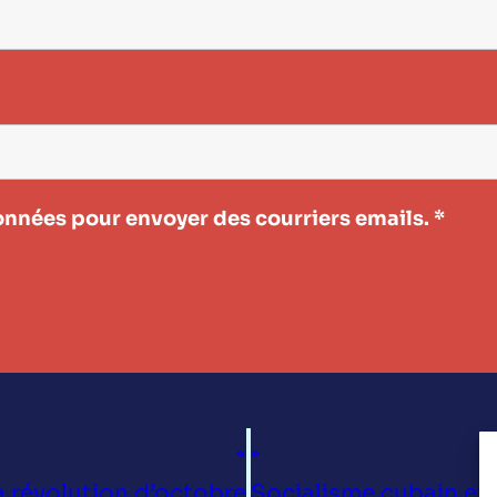
nnées pour envoyer des courriers emails.
*
«
»
révolution d’octobre
Socialisme cubain et 