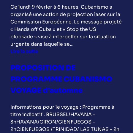
Ce lundi 9 février à 6 heures, Cubanismo a
organisé une action de projection laser sur la
Commission Européenne. Le message projeté
« Hands off Cuba » et « Stop the US
blockade » vise à interpeller sur la situation
urgente dans laquelle se…
Lire la suite
:
A
PROPOSITION DE
c
PROGRAMME CUBANISMO
t
i
VOYAGE d’automne
o
n
Informations pour le voyage : Programme à
l
titre indicatif : BRUSSEL/HAVANA –
a
3nHAVANA/GIRON/CIENFUEGOS –
s
2nCIENFUEGOS /TRINIDAD/ LAS TUNAS – 2n
e