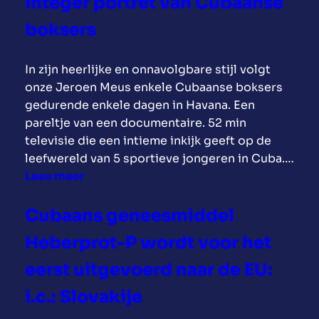
integer portret van Cubaanse
s
N
v
boksers
o
o
t
o
In zijn heerlijke en onnavolgbare stijl volgt
W
r
onze Jeroen Meus enkele Cubaanse boksers
e
s
gedurende enkele dagen in Havana. Een
l
t
pareltje van een documentaire. 52 min
c
e
televisie die een intieme inkijk geeft op de
o
l
leefwereld van 5 sportieve jongeren in Cuba.…
m
i
:
Lees meer
e
n
J
“
V
e
D
Cubaans geneesmiddel
S
r
r
-
Heberprot-P wordt voor het
o
o
s
e
p
eerst uitgevoerd naar de EU:
e
n
m
n
i.c.: Slovakije
M
e
a
e
d