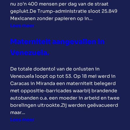
r
e
a
nu zo’n 400 mensen per dag van de straat
C
p
e
n
geplukt.De Trump-administratie sloot 25.849
u
o
s
i
Mexicanen zonder papieren op in…
b
r
m
f
:
Lees meer
a
t
i
e
T
t
r
d
s
r
o
Materniteit aangevallen in
e
d
t
u
e
t
e
e
Venezuela.
m
t
v
l
e
p
e
a
H
r
De totale dodentol van de onlusten in
l
l
n
e
d
Venezuela loopt op tot 53. Op 18 mei werd in
i
a
C
b
e
Caracas in Miranda een materniteit belegerd
e
t
u
e
n
met oppositie-barricades waarbij brandende
t
e
b
r
m
autobanden o.a. een moeder in arbeid en twee
i
n
a
p
e
borelingen uitrookte.Zij werden geëvacueerd
n
a
r
t
maar…
1
n
o
e
:
Lees meer
0
s
t
e
M
0