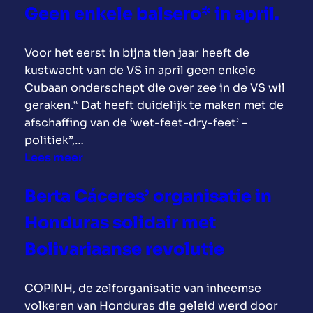
e
-
n
a
d
Geen enkele balsero* in april.
b
P
m
t
a
o
w
o
e
g
Voor het eerst in bijna tien jaar heeft de
k
o
o
r
e
kustwacht van de VS in april geen enkele
s
r
i
n
n
Cubaan onderschept die over zee in de VS wil
e
d
C
i
a
geraken.“ Dat heeft duidelijk te maken met de
r
t
u
t
l
afschaffing van de ‘wet-feet-dry-feet’ –
s
v
b
e
4
politiek”,…
o
a
i
1
:
Lees meer
o
b
t
.
G
r
l
a
0
e
Berta Cáceres’ organisatie in
h
o
a
0
e
e
k
n
Honduras solidair met
0
n
t
g
C
e
Bolivariaanse revolutie
e
e
e
n
e
v
n
k
r
COPINH, de zelforganisatie van inheemse
a
t
e
s
volkeren van Honduras die geleid werd door
l
r