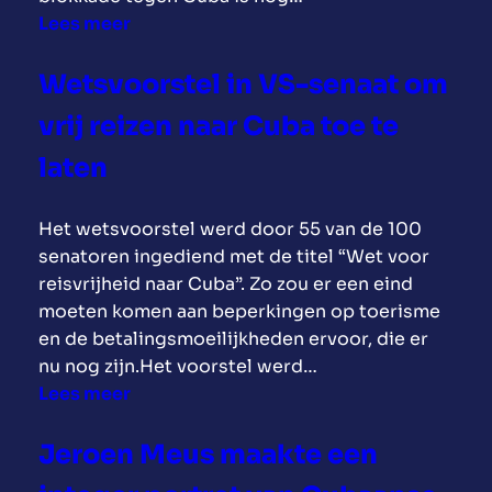
:
Lees meer
P
r
Wetsvoorstel in VS-senaat om
o
vrij reizen naar Cuba toe te
t
e
laten
s
t
Het wetsvoorstel werd door 55 van de 100
m
senatoren ingediend met de titel “Wet voor
a
reisvrijheid naar Cuba”. Zo zou er een eind
r
moeten komen aan beperkingen op toerisme
s
en de betalingsmoeilijkheden ervoor, die er
#
nu nog zijn.Het voorstel werd…
T
:
Lees meer
r
W
u
e
Jeroen Meus maakte een
m
t
p