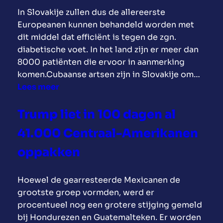
a
u
In Slovakije zullen dus de allereerste
i
t
s
Europeanen kunnen behandeld worden met
c
o
m
dit middel dat efficiënt is tegen de zgn.
s
m
a
diabetische voet. In het land zijn er meer dan
,
v
a
8000 patiënten die ervoor in aanmerking
n
r
k
komen.Cubaanse artsen zijn in Slovakije om…
o
i
t
:
Lees meer
t
j
e
C
b
r
e
u
o
Trump liet in 100 dagen al
e
e
b
m
i
41.000 Centraal-Amerikanen
n
a
b
z
i
a
s
oppakken
e
n
n
”
n
t
s
.
Hoewel de gearresteerde Mexicanen de
n
e
g
W
grootste groep vormden, werd er
a
g
e
e
procentueel nog een grotere stijging gemeld
a
e
n
m
bij Hondurezen en Guatemalteken. Er worden
r