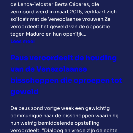
l
t
de Lenca-leidster Berta Cáceres, die
l
a
e
u
vermoord werd in maart 2016, verklaart zich
e
a
b
i
solidair met de Venezolaanse vrouwen.Ze
n
l
a
t
veroordeelt het geweld van de oppositie
i
-
l
g
tegen Maduro en hun openlijk…
n
A
s
e
:
Lees meer
V
m
e
v
B
e
e
r
o
e
Paus veroordeelt de houding
n
r
o
e
r
e
i
*
van de Venezolaanse
r
t
z
k
i
d
a
u
bisschoppen die oproepen tot
a
n
n
C
e
n
a
geweld
a
á
l
e
p
a
c
a
n
r
r
e
De paus zond vorige week een gewichtig
.
o
i
d
r
communiqué naar de bisschoppen waarin hij
p
l
e
e
hun weinig bemiddelende opstelling
p
.
E
s
veroordeelt. “Dialoog en vrede zijn de echte
a