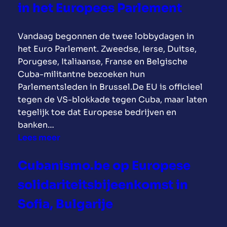
e
in het Europees Parlement
.
c
b
e
Vandaag begonnen de twee lobbydagen in
e
m
het Euro Parlement. Zweedse, Ierse, Duitse,
:
b
Porugese, Italiaanse, Franse en Belgische
1
e
Cuba-militantne bezoeken hun
0
r
Parlementsleden in Brussel.De EU is officieel
0
w
tegen de VS-blokkade tegen Cuba, maar laten
%
a
tegelijk toe dat Europese bedrijven en
s
s
banken…
o
e
:
Lees meer
l
r
C
i
g
u
d
Cubanismo.be op Europese
r
b
a
o
solidariteitsbijeenkomst in
a
r
t
n
i
Sofia, Bulgarije
e
i
t
h
s
e