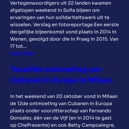
Vertegenwoordigers uit 22 landen kwamen
e
m
i
afgelopen weekend in Sofia bijeen om
r
o
t
ervaringen van hun solidariteitswerk uit te
d
.
m
wisselen. Verslag en fotoreportage.Een eerste
e
b
e
dergelijke bijeenkomst vond plaats in 2014 in
n
e
t
Wenen, gevolgd door die in Praag in 2015. Van
k
l
C
17 tot…
i
o
u
:
Lees meer
n
b
b
C
g
b
a
u
v
Twaalfde ontmoeting van
y
i
b
o
t
n
Cubanen in Europa te Milaan
a
o
s
2
n
r
a
0
In het weekend van 20 oktober vond in Milaan
i
C
m
1
de 12de ontmoeting van Cubanen in Europa
s
h
e
8
plaats onder voorzitterschap van Fernando
m
e
n
Gonzalez, één van de Vijf (en in 2014 te gast
o
G
m
op ChePresente) en ook Betty Campoalegre,
.
u
e