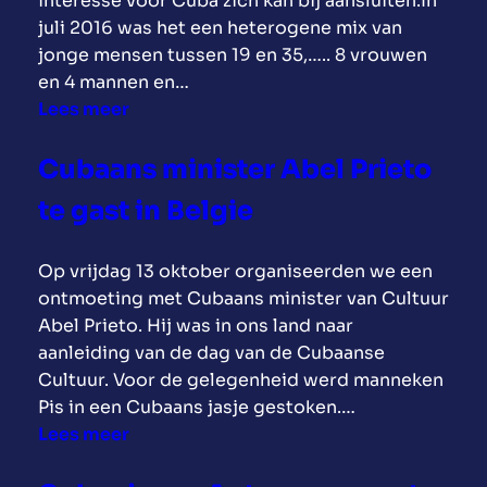
interesse voor Cuba zich kan bij aansluiten.In
s
n
N
p
i
juli 2016 was het een heterogene mix van
P
t
B
a
n
jonge mensen tussen 19 en 35,….. 8 vrouwen
a
e
R
t
S
en 4 mannen en…
r
!
U
e
o
:
Lees meer
l
e
S
M
f
V
e
e
S
i
i
I
Cubaans minister Abel Prieto
m
n
E
l
a
V
e
e
L
te gast in Belgie
a
,
A
n
n
a
B
L
t
o
n
u
Op vrijdag 13 oktober organiseerden we een
A
r
l
ontmoeting met Cubaans minister van Cultuur
S
m
g
Abel Prieto. Hij was in ons land naar
O
f
a
aanleiding van de dag van de Cubaanse
L
e
r
Cultuur. Voor de gelegenheid werd manneken
I
e
i
Pis in een Cubaans jasje gestoken.…
D
s
j
:
Lees meer
A
t
e
C
R
i