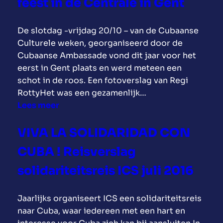
feest in de Centrale in Gent
t
I
n
r
.
a
E
g
i
n
De slotdag -vrijdag 20/10 – van de Cubaanse
T
v
t
t
Culturele weken, georganiseerd door de
E
a
e
e
Cubaanse Ambassade vond dit jaar voor het
G
n
i
n
eerst in Gent plaats en werd meteen een
E
C
t
i
schot in de roos. Een fotoverslag van Regi
N
u
s
n
RottyHet was een gezamenlijk…
D
b
b
h
:
Lees meer
E
a
i
e
C
B
n
j
t
u
L
VIVA LA SOLIDARIDAD CON
e
e
E
b
O
n
e
CUBA ! Reisverslag
u
a
K
i
n
r
P
K
n
solidariteitsreis ICS juli 2016
k
o
r
A
E
o
p
e
D
u
m
Jaarlijks organiseert ICS een solidariteitsreis
e
s
E
r
s
naar Cuba, waar iedereen met een hart en
e
e
I
o
t