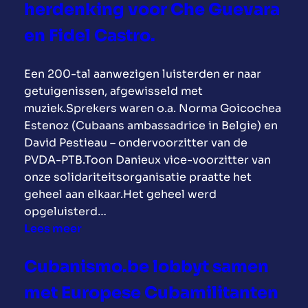
herdenking voor Che Guevara
n
n
en Fidel Castro.
i
n
Een 200-tal aanwezigen luisterden er naar
g
getuigenissen, afgewisseld met
s
muziek.Sprekers waren o.a. Norma Goicochea
d
Estenoz (Cubaans ambassadrice in Belgie) en
a
David Pestieau – ondervoorzitter van de
g
PVDA-PTB.Toon Danieux vice-voorzitter van
C
onze solidariteitsorganisatie praatte het
u
geheel aan elkaar.Het geheel werd
b
opgeluisterd…
a
:
Lees meer
n
O
i
p
Cubanismo.be lobbyt samen
s
2
m
met Europese Cubamilitanten
d
o