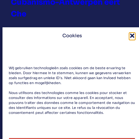
u
I
Cubanismo-Antwerpen eert
n
b
D
d
Che
a
A
e
a
D
C
Maandag 9 oktober, vijftig jaar na de moord
n
C
e
Cookies
op Che, bracht de Antwerpse afdeling van
s
O
n
cubanismo.be, in samenwerking met het
m
N
t
Masereelfonds en de vrienden van Cuba, een
i
C
r
mooi eerbetoon aan Che. Méér dan 50
n
U
a
Wij gebruiken technologieën zoals cookies om de beste ervaring te
aanwezigen luisterden naar poëzie door Dirk…
i
B
bieden. Door hiermee in te stemmen, kunnen we gegevens verwerken
l
:
Lees meer
s
A
zoals surfgedrag en unieke ID's. Niet akkoord gaan kan invloed hebben
e
op functies en mogelijkheden.
C
t
!
i
u
e
R
Nous utilisons des technologies comme les cookies pour stocker et
n
consulter des informations sur votre appareil. En acceptant, nous
b
r
e
pouvons traiter des données comme le comportement de navigation ou
G
a
A
des identifiants uniques sur ce site. Le refus ou la révocation du
i
Vorige pagina
1
…
14
15
16
17
18
19
e
consentement peut affecter certaines fonctionnalités.
n
b
s
Volgende pagina
n
i
e
v
t
s
l
e