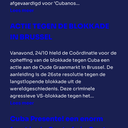
afgevaardigd voor ‘Cubanos…
b
e
t
:
Lees meer
e
v
E
T
o
a
u
w
p
ACTIE TEGEN DE BLOKKADE
r
r
a
E
a
o
IN BRUSSEL
a
u
e
p
l
r
n
e
Vanavond, 24/10 hield de Coördinatie voor de
f
o
F
s
opheffing van de blokkade tegen Cuba een
d
p
i
e
actie aan de Oude Graanmarkt in Brussel. De
e
e
d
C
aanleiding is de 26ste resolutie tegen de
o
s
e
u
langstlopende blokkade uit de
n
e
l
b
wereldgeschiedenis. Deze criminele
t
s
C
a
agressieve VS-blokkade tegen het…
m
o
a
m
:
Lees meer
o
l
s
i
A
e
i
t
l
C
t
Cuba Presente! een enorm
d
r
i
T
i
a
o