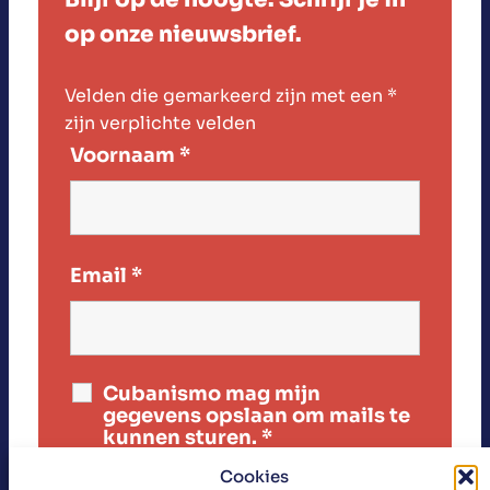
op onze nieuwsbrief.
Velden die gemarkeerd zijn met een
*
zijn verplichte velden
Voornaam
*
Email
*
Cubanismo mag mijn
gegevens opslaan om mails te
kunnen sturen.
*
Cookies