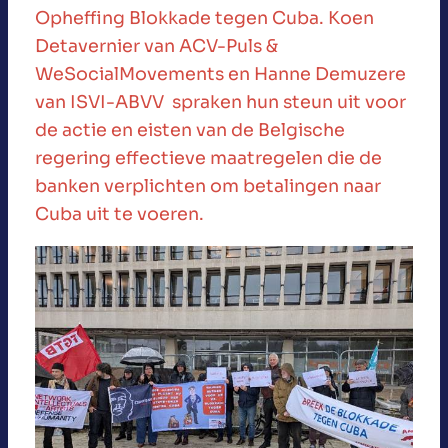
Opheffing Blokkade tegen Cuba. Koen
Detavernier van ACV-Puls &
WeSocialMovements en Hanne Demuzere
van ISVI-ABVV spraken hun steun uit voor
de actie en eisten van de Belgische
regering effectieve maatregelen die de
banken verplichten om betalingen naar
Cuba uit te voeren.