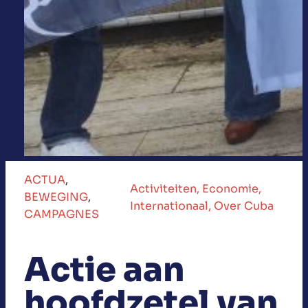
ACTUA
, 
Activiteiten
, 
Economie
, 
BEWEGING
, 
Internationaal
, 
Over Cuba
CAMPAGNES
Actie aan
hoofdzetel van