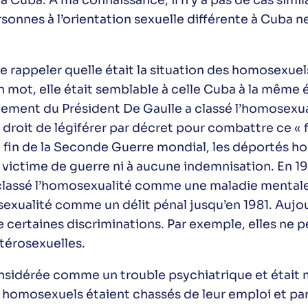
à Cuba. A ma connaissance, il n’y a pas de cas simil
rsonnes à l’orientation sexuelle différente à Cuba 
de rappeler quelle était la situation des homosexuel
 mot, elle était semblable à celle Cuba à la même
ement du Président De Gaulle a classé l’homosexual
droit de légiférer par décret pour combattre ce « fl
la fin de la Seconde Guerre mondial, les déportés 
victime de guerre ni à aucune indemnisation. En 19
 classé l’homosexualité comme une maladie mentale
sexualité comme un délit pénal jusqu’en 1981. Aujou
certaines discriminations. Par exemple, elles ne p
térosexuelles.
onsidérée comme un trouble psychiatrique et était 
 homosexuels étaient chassés de leur emploi et par