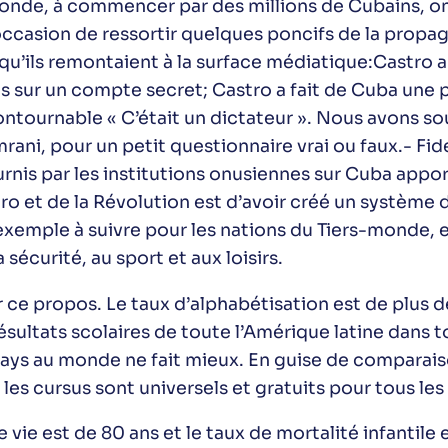
nde, à commencer par des millions de Cubains, ont
’occasion de ressortir quelques poncifs de la propag
à qu’ils remontaient à la surface médiatique:Castro 
és sur un compte secret; Castro a fait de Cuba une p
ournable « C’était un dictateur ». Nous avons soum
rani, pour un petit questionnaire vrai ou faux.- Fi
urnis par les institutions onusiennes sur Cuba appo
ro et de la Révolution est d’avoir créé un système 
ple à suivre pour les nations du Tiers-monde, en u
 sécurité, au sport et aux loisirs.
r ce propos. Le taux d’alphabétisation est de plus
sultats scolaires de toute l’Amérique latine dans t
ays au monde ne fait mieux. En guise de comparaiso
les cursus sont universels et gratuits pour tous les
e vie est de 80 ans et le taux de mortalité infantile