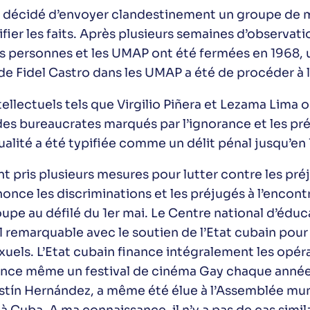
 a décidé d’envoyer clandestinement un groupe de m
er les faits. Après plusieurs semaines d’observatio
es personnes et les UMAP ont été fermées en 1968, 
e de Fidel Castro dans les UMAP a été de procéder à 
ellectuels tels que Virgilio Piñera et Lezama Lima o
 des bureaucrates marqués par l’ignorance et les pr
lité a été typifiée comme un délit pénal jusqu’en 
nt pris plusieurs mesures pour lutter contre les préj
nonce les discriminations et les préjugés à l’encon
pe au défilé du 1er mai. Le Centre national d’éduca
l remarquable avec le soutien de l’Etat cubain pour 
xuels. L’Etat cubain finance intégralement les opé
inance même un festival de cinéma Gay chaque anné
ín Hernández, a même été élue à l’Assemblée munic