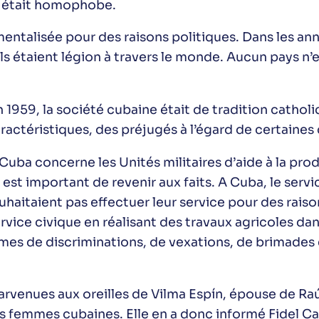
o était homophobe.
entalisée pour des raisons politiques. Dans les ann
s étaient légion à travers le monde. Aucun pays n’
1959, la société cubaine était de tradition catholiq
ractéristiques, des préjugés à l’égard de certaines
 Cuba concerne les Unités militaires d’aide à la pr
est important de revenir aux faits. A Cuba, le servic
haitaient pas effectuer leur service pour des raiso
rvice civique en réalisant des travaux agricoles da
mes de discriminations, de vexations, de brimades 
arvenues aux oreilles de Vilma Espín, épouse de Raú
s femmes cubaines. Elle en a donc informé Fidel Cast