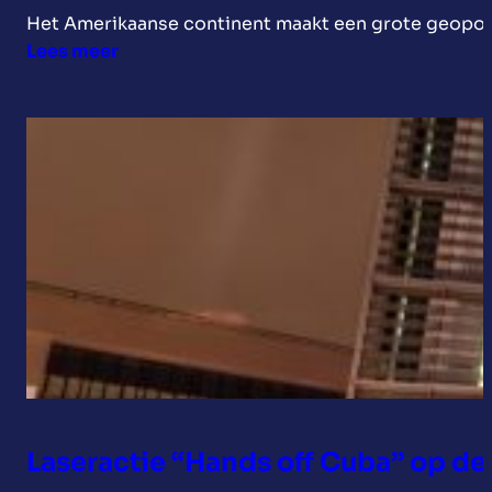
Het Amerikaanse continent maakt een grote geopoli
:
Lees meer
Openbrief
–
De
Belgische
ambassade
in
Havana
openhouden:
de
keuze
voor
diplomatie
in
tijden
Laseractie “Hands off Cuba” op d
van
regionale