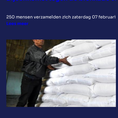
250 mensen verzamelden zich zaterdag 07 februari 
:
Lees meer
Bijeenkomst
tegen
de
blokkade
van
Cuba