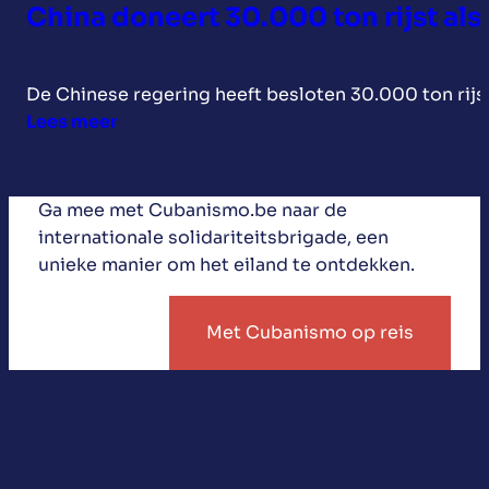
China doneert 30.000 ton rijst al
De Chinese regering heeft besloten 30.000 ton rijs
:
Lees meer
China
doneert
30.000
Ga mee met Cubanismo.be naar de
ton
internationale solidariteitsbrigade, een
rijst
unieke manier om het eiland te ontdekken.
als
noodhulp
Met Cubanismo op reis
aan
Cuba