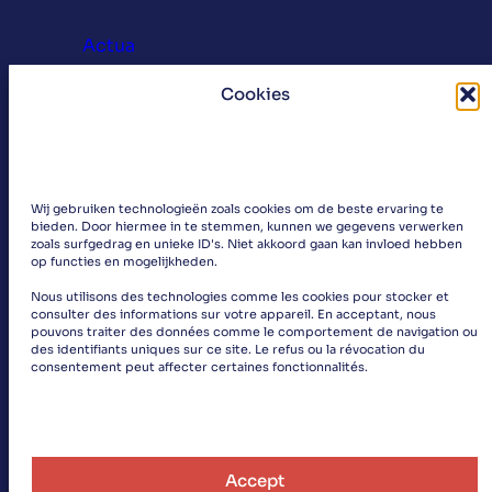
Actua
Beweging
Cookies
Campagnes
Cuba Q&A
Dossier
Opinie
reizen
Wij gebruiken technologieën zoals cookies om de beste ervaring te
bieden. Door hiermee in te stemmen, kunnen we gegevens verwerken
Zonder categorie
zoals surfgedrag en unieke ID's. Niet akkoord gaan kan invloed hebben
op functies en mogelijkheden.
Nous utilisons des technologies comme les cookies pour stocker et
consulter des informations sur votre appareil. En acceptant, nous
pouvons traiter des données comme le comportement de navigation ou
des identifiants uniques sur ce site. Le refus ou la révocation du
consentement peut affecter certaines fonctionnalités.
Accept